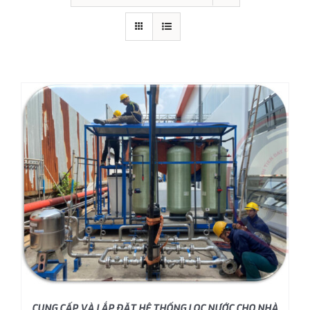
CUNG CẤP VÀ LẮP ĐẶT HỆ THỐNG LỌC NƯỚC CHO NHÀ