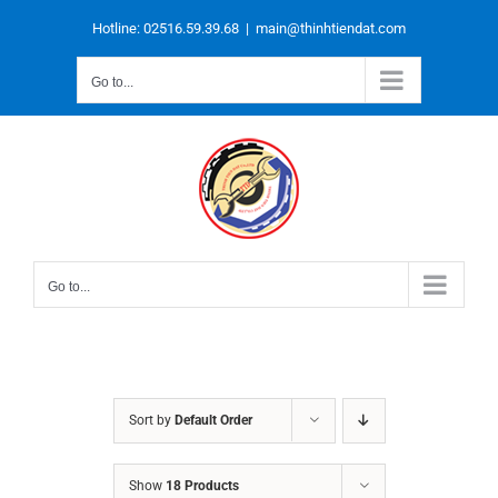
Skip
to
Hotline: 02516.59.39.68
|
main@thinhtiendat.com
content
Go to...
Go to...
Sort by
Default Order
Show
18 Products