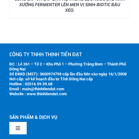
XƯỞNG FERMENTER LÊN MEN VI SINH-BIOTIC BÀU
XÉO.
CÔNG TY TNHH THỊNH TIẾN ĐẠT
ĐC : Lô 261 – Tổ 2 – Khu Phố 1 – Phường Trảng Bom – Thành Phố
Đồng Nai
Số ĐKKD (MST):
3600974793
cấp lần đầu tiên vào ngày 16/1/2008
Nơi cấp: sở kế hoạch đầu tư Tỉnh Đồng Nai cấp
Hotline : 02516.59.39.68
Email : main@thinhtiendat.com
Website : www.thinhtiendat.com
SẢN PHẨM & DỊCH VỤ
Toggle
Navigation