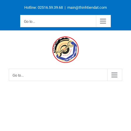
Skip
to
Hotline: 02516.59.39.68
|
main@thinhtiendat.com
content
Go to...
Go to...