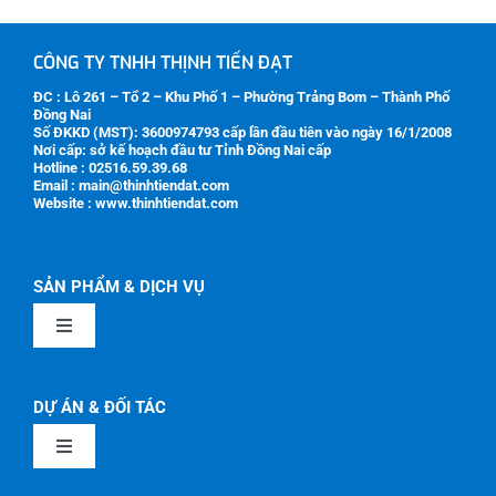
CÔNG TY TNHH THỊNH TIẾN ĐẠT
ĐC : Lô 261 – Tổ 2 – Khu Phố 1 – Phường Trảng Bom – Thành Phố
Đồng Nai
Số ĐKKD (MST):
3600974793
cấp lần đầu tiên vào ngày 16/1/2008
Nơi cấp: sở kế hoạch đầu tư Tỉnh Đồng Nai cấp
Hotline : 02516.59.39.68
Email : main@thinhtiendat.com
Website : www.thinhtiendat.com
SẢN PHẨM & DỊCH VỤ
Toggle
Navigation
GIỚI THIỆU
DỰ ÁN & ĐỐI TÁC
Toggle
SẢN PHẨM CƠ KHÍ
Navigation