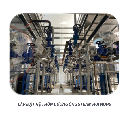
LẮP ĐẶT HỆ THỐN ĐƯỜNG ỐNG STEAM HƠI NÓNG