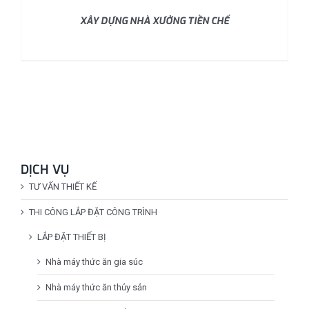
XÂY DỰNG NHÀ XƯỞNG TIỀN CHẾ
DỊCH VỤ
TƯ VẤN THIẾT KẾ
THI CÔNG LẮP ĐẶT CÔNG TRÌNH
LẮP ĐẶT THIẾT BỊ
Nhà máy thức ăn gia súc
Nhà máy thức ăn thủy sản