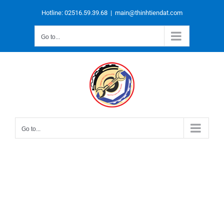
Skip
to
Hotline: 02516.59.39.68
|
main@thinhtiendat.com
content
Go to...
Go to...