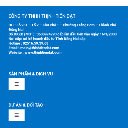
CÔNG TY TNHH THỊNH TIẾN ĐẠT
ĐC : Lô 261 – Tổ 2 – Khu Phố 1 – Phường Trảng Bom – Thành Phố
Đồng Nai
Số ĐKKD (MST):
3600974793
cấp lần đầu tiên vào ngày 16/1/2008
Nơi cấp: sở kế hoạch đầu tư Tỉnh Đồng Nai cấp
Hotline : 02516.59.39.68
Email : main@thinhtiendat.com
Website : www.thinhtiendat.com
SẢN PHẨM & DỊCH VỤ
Toggle
Navigation
GIỚI THIỆU
DỰ ÁN & ĐỐI TÁC
Toggle
SẢN PHẨM CƠ KHÍ
Navigation