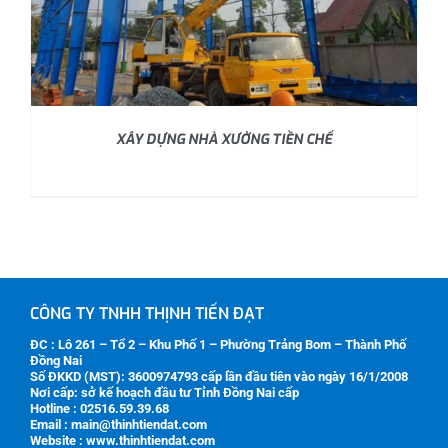
XÂY DỰNG NHÀ XƯỞNG TIỀN CHẾ
CÔNG TY TNHH THỊNH TIẾN ĐẠT
ĐC : Lô 261 – Tổ 2 – Khu Phố 1 – Phường Trảng Bom – Thành Phố
Đồng Nai
Số ĐKKD (MST):
3600974793
cấp lần đầu tiên vào ngày 16/1/2008
Nơi cấp: sở kế hoạch đầu tư Tỉnh Đồng Nai cấp
Hotline : 02516.59.39.68
Email : main@thinhtiendat.com
Website : www.thinhtiendat.com