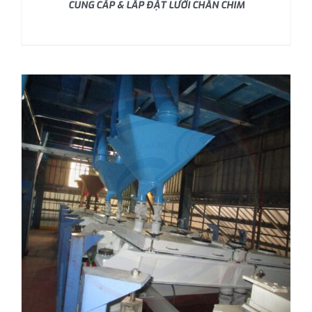
CUNG CẤP & LẮP ĐẶT LƯỚI CHẮN CHIM