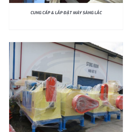
CUNG CẤP & LẮP ĐẶT MÁY SÀNG LẮC