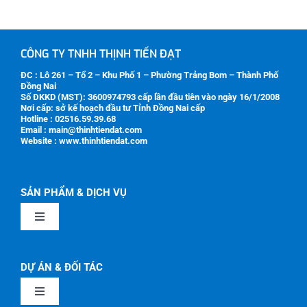
CÔNG TY TNHH THỊNH TIẾN ĐẠT
ĐC : Lô 261 – Tổ 2 – Khu Phố 1 – Phường Trảng Bom – Thành Phố
Đồng Nai
Số ĐKKD (MST):
3600974793
cấp lần đầu tiên vào ngày 16/1/2008
Nơi cấp: sở kế hoạch đầu tư Tỉnh Đồng Nai cấp
Hotline : 02516.59.39.68
Email : main@thinhtiendat.com
Website : www.thinhtiendat.com
SẢN PHẨM & DỊCH VỤ
Toggle
Navigation
GIỚI THIỆU
DỰ ÁN & ĐỐI TÁC
Toggle
SẢN PHẨM CƠ KHÍ