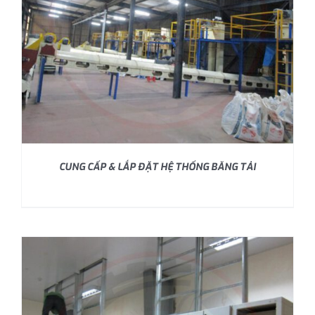
CUNG CẤP & LẮP ĐẶT HỆ THỐNG BĂNG TẢI