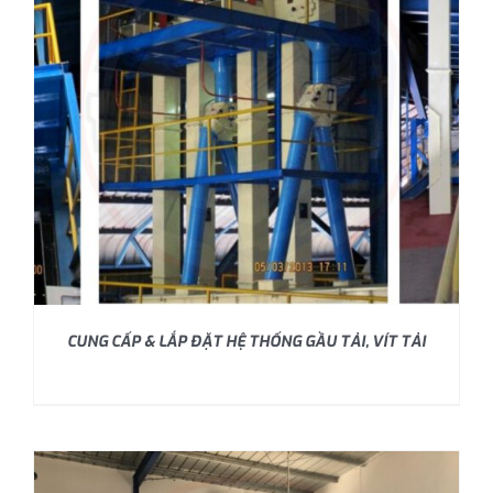
CUNG CẤP & LẮP ĐẶT HỆ THỐNG GẦU TẢI, VÍT TẢI