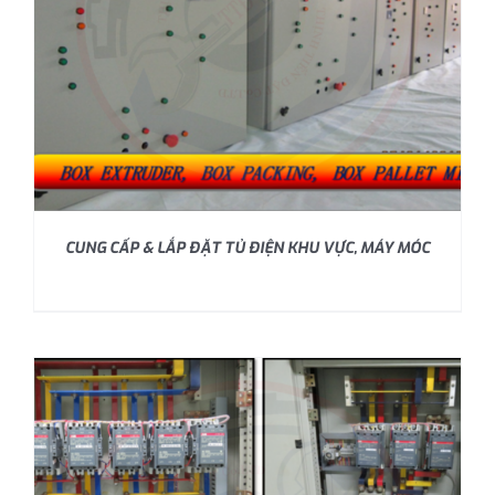
CUNG CẤP & LẮP ĐẶT TỦ ĐIỆN KHU VỰC, MÁY MÓC