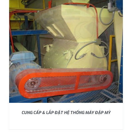
CUNG CẤP & LẮP ĐẶT HỆ THỐNG MÁY ĐẬP MỲ