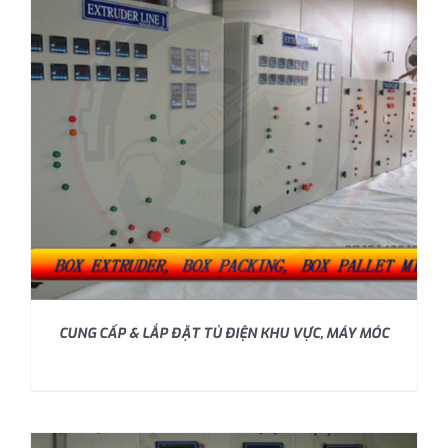
CUNG CẤP & LẮP ĐẶT TỦ ĐIỆN KHU VỰC, MÁY MÓC