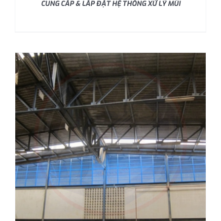
CUNG CẤP & LẮP ĐẶT HỆ THỐNG XỬ LÝ MÙI