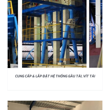
CUNG CẤP & LẮP ĐẶT HỆ THỐNG GẦU TẢI, VÍT TẢI