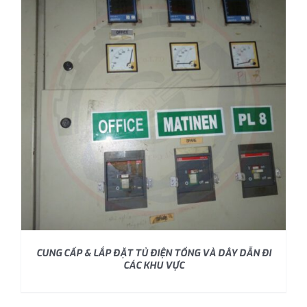
CUNG CẤP & LẮP ĐẶT TỦ ĐIỆN TỔNG VÀ DÂY DẪN ĐI
CÁC KHU VỰC