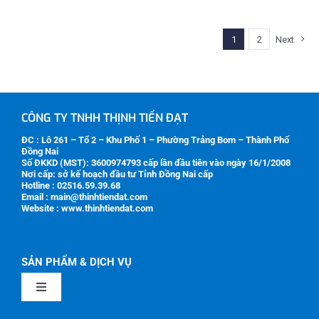
1
2
Next
CÔNG TY TNHH THỊNH TIẾN ĐẠT
ĐC : Lô 261 – Tổ 2 – Khu Phố 1 – Phường Trảng Bom – Thành Phố
Đồng Nai
Số ĐKKD (MST):
3600974793
cấp lần đầu tiên vào ngày 16/1/2008
Nơi cấp: sở kế hoạch đầu tư Tỉnh Đồng Nai cấp
Hotline : 02516.59.39.68
Email : main@thinhtiendat.com
Website : www.thinhtiendat.com
SẢN PHẨM & DỊCH VỤ
Toggle
Navigation