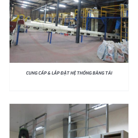
CUNG CẤP & LẮP ĐẶT HỆ THỐNG BĂNG TẢI