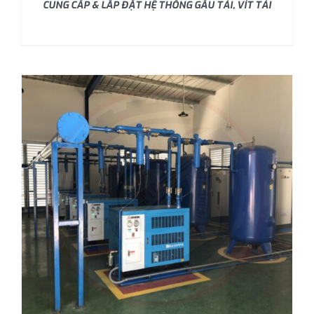
CUNG CẤP & LẮP ĐẶT HỆ THỐNG GẦU TẢI, VÍT TẢI