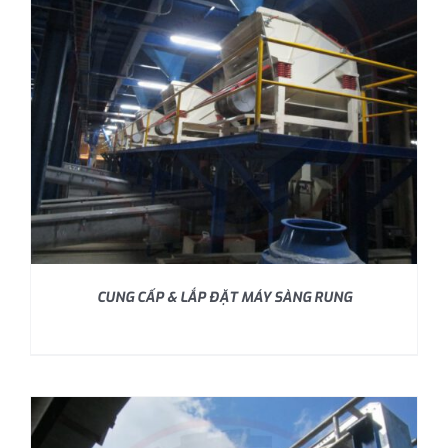
CUNG CẤP & LẮP ĐẶT MÁY SÀNG RUNG