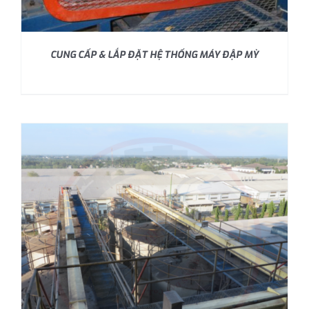
CUNG CẤP & LẮP ĐẶT HỆ THỐNG MÁY ĐẬP MỲ