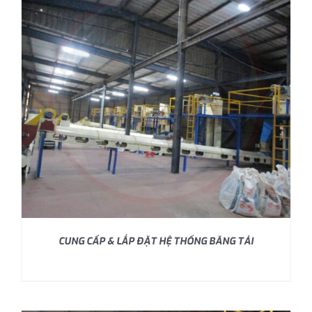
CUNG CẤP & LẮP ĐẶT HỆ THỐNG BĂNG TẢI