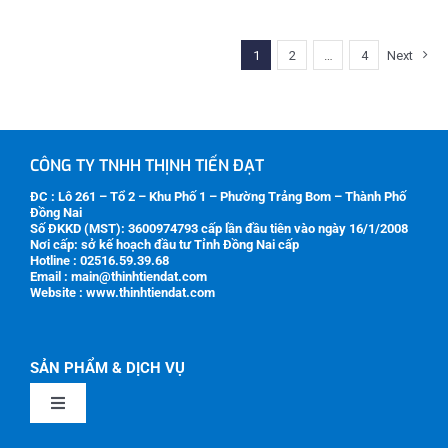
1
2
…
4
Next
CÔNG TY TNHH THỊNH TIẾN ĐẠT
ĐC : Lô 261 – Tổ 2 – Khu Phố 1 – Phường Trảng Bom – Thành Phố
Đồng Nai
Số ĐKKD (MST):
3600974793
cấp lần đầu tiên vào ngày 16/1/2008
Nơi cấp: sở kế hoạch đầu tư Tỉnh Đồng Nai cấp
Hotline : 02516.59.39.68
Email : main@thinhtiendat.com
Website : www.thinhtiendat.com
SẢN PHẨM & DỊCH VỤ
Toggle
Navigation