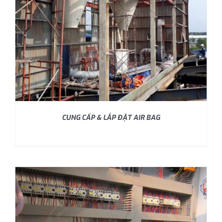
CUNG CẤP & LẮP ĐẶT AIR BAG