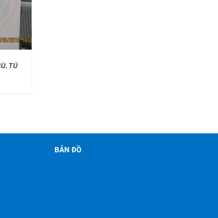
Ù, TỦ
BẢN ĐỒ