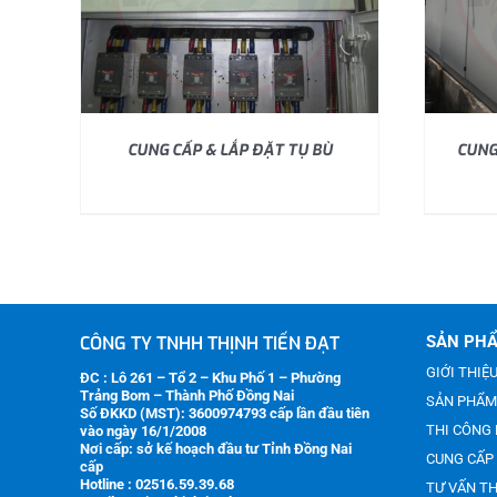
CUNG CẤP & LẮP ĐẶT TỤ BÙ
CUNG
CÔNG TY TNHH THỊNH TIẾN ĐẠT
SẢN PHẨ
GIỚI THIỆ
ĐC : Lô 261 – Tổ 2 – Khu Phố 1 – Phường
Trảng Bom – Thành Phố Đồng Nai
SẢN PHẨM
Số ĐKKD (MST):
3600974793
cấp lần đầu tiên
THI CÔNG 
vào ngày 16/1/2008
Nơi cấp: sở kế hoạch đầu tư Tỉnh Đồng Nai
CUNG CẤP 
cấp
Hotline : 02516.59.39.68
TƯ VẤN TH