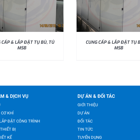
 CẤP & LẮP ĐẶT TỤ BÙ, TỦ
CUNG CẤP & LẮP ĐẶT TỤ B
MSB
MSB
M & DỊCH VỤ
DỰ ÁN & ĐỐI TÁC
U
GIỚI THIỆU
 CƠ KHÍ
DỰ ÁN
LẮP ĐẶT CÔNG TRÌNH
ĐỐI TÁC
THIẾT BỊ
TIN TỨC
IẾT KẾ
TUYỂN DỤNG