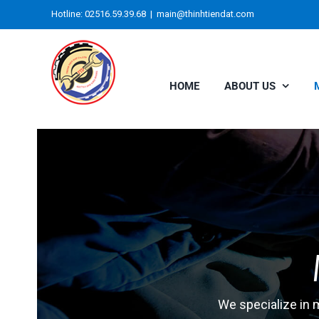
Skip
Hotline: 02516.59.39.68
|
main@thinhtiendat.com
to
content
HOME
ABOUT US
We specialize in 