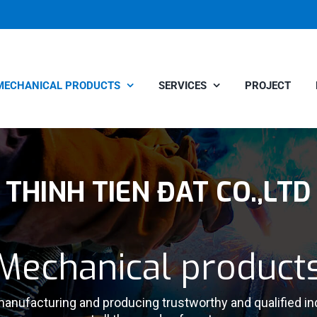
MECHANICAL PRODUCTS
SERVICES
PROJECT
THINH TIEN ĐAT CO.,LTD
Mechanical product
manufacturing and producing trustworthy and qualified in