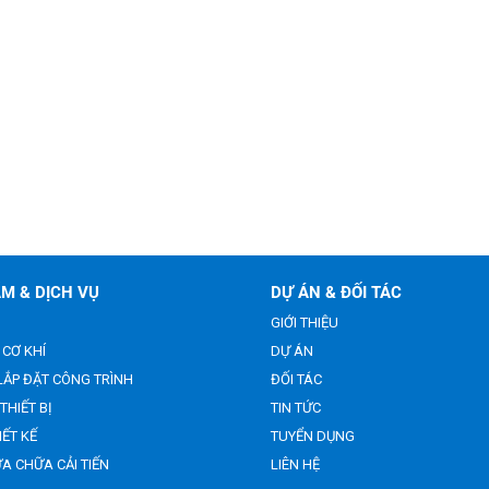
M & DỊCH VỤ
DỰ ÁN & ĐỐI TÁC
GIỚI THIỆU
CƠ KHÍ
DỰ ÁN
LẮP ĐẶT CÔNG TRÌNH
ĐỐI TÁC
THIẾT BỊ
TIN TỨC
IẾT KẾ
TUYỂN DỤNG
ỬA CHỮA CẢI TIẾN
LIÊN HỆ