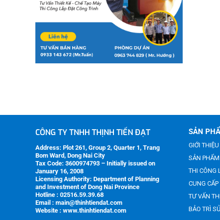
CÔNG TY TNHH THỊNH TIẾN ĐẠT
SẢN PHẨ
GIỚI THIỆU
Address:
Plot 261, Group 2, Quarter 1, Trang
Bom Ward, Dong Nai City
SẢN PHẨM 
Tax Code:
3600974793 – Initially issued on
THI CÔNG 
January 16, 2008
Licensing Authority:
Department of Planning
CUNG CẤP 
and Investment of Dong Nai Province
Hotline : 02516.59.39.68
TƯ VẤN TH
Email : main@thinhtiendat.com
BẢO TRÌ S
Website : www.thinhtiendat.com