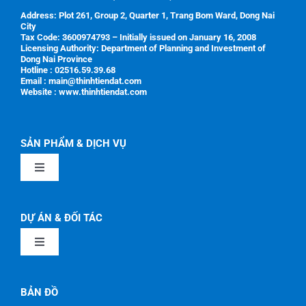
Address:
Plot 261, Group 2, Quarter 1, Trang Bom Ward, Dong Nai
City
Tax Code:
3600974793 – Initially issued on January 16, 2008
Licensing Authority:
Department of Planning and Investment of
Dong Nai Province
Hotline : 02516.59.39.68
Email : main@thinhtiendat.com
Website : www.thinhtiendat.com
SẢN PHẨM & DỊCH VỤ
Toggle
Navigation
GIỚI THIỆU
DỰ ÁN & ĐỐI TÁC
Toggle
SẢN PHẨM CƠ KHÍ
Navigation
GIỚI THIỆU
BẢN ĐỒ
THI CÔNG LẮP ĐẶT CÔNG TRÌNH