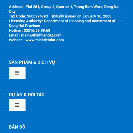
Address:
Plot 261, Group 2, Quarter 1, Trang Bom Ward, Dong Nai
City
Tax Code:
3600974793 – Initially issued on January 16, 2008
Licensing Authority:
Department of Planning and Investment of
Dong Nai Province
Hotline : 02516.59.39.68
Email : main@thinhtiendat.com
Website : www.thinhtiendat.com
SẢN PHẨM & DỊCH VỤ
Toggle
Navigation
GIỚI THIỆU
DỰ ÁN & ĐỐI TÁC
Toggle
SẢN PHẨM CƠ KHÍ
Navigation
GIỚI THIỆU
BẢN ĐỒ
THI CÔNG LẮP ĐẶT CÔNG TRÌNH